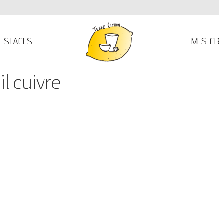
T STAGES
MES CR
il cuivre