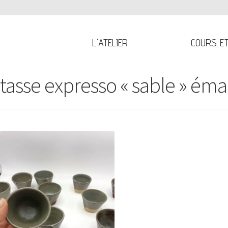
L'ATELIER
COURS E
tasse expresso « sable » émai